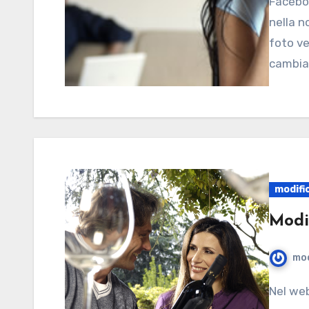
Facebook sta entrando sempre più prepotentemente
nella no
foto ve
cambia
modifi
Modi
mod
Nel web sono presenti tantissimi software e