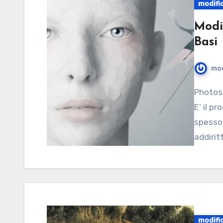
modifi
Modi
Basi
mod
Photoshop è il miglior programma per modificare foto.
E’ il p
spesso 
addirit
modifi