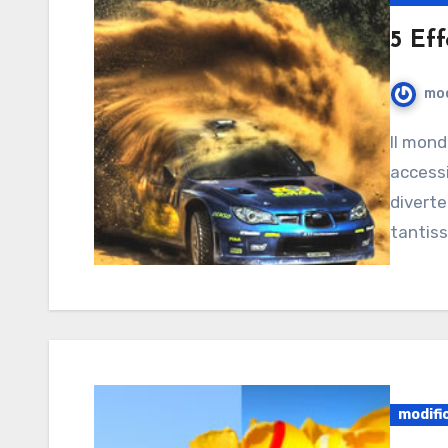
5 Eff
mod
Il mondo della modifica delle foto è sempre più
accessi
diverte
tantiss
modifi