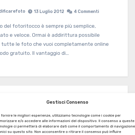
ificarefoto
13 Luglio 2012
4 Commenti
to e veloce. Ormai è addirittura possibile
 tutte le foto che vuoi completamente online
odo gratuito. Il vantaggio di…
Gestisci Consenso
care foto
 fornire le migliori esperienze, utilizziamo tecnologie come i cookie per
rammi per modificare foto
orizzare e/o accedere alle informazioni del dispositivo. Il consenso a queste
nologie ci permetterà di elaborare dati come il comportamento di navigazione
unici su questo sito. Non acconsentire o ritirare il consenso può influire