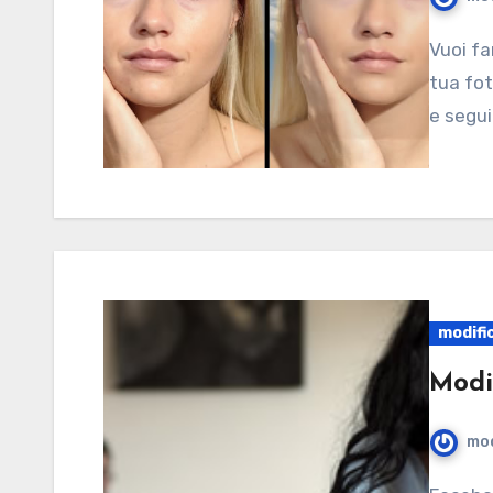
Vuoi fare una bella figura sulla tua foto tessera o sulla
tua fot
e segui
modifi
Modi
mod