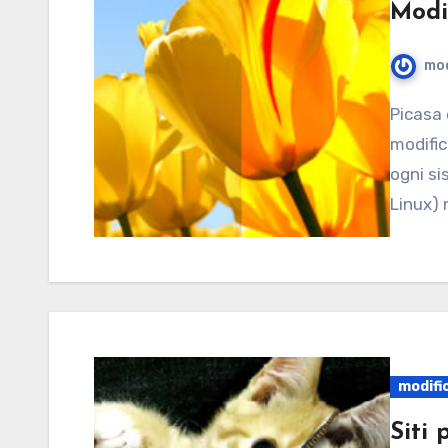
Modi
mod
Picasa è uno tra i migliori software di sempre per
modific
ogni si
Linux) 
modifi
Siti 