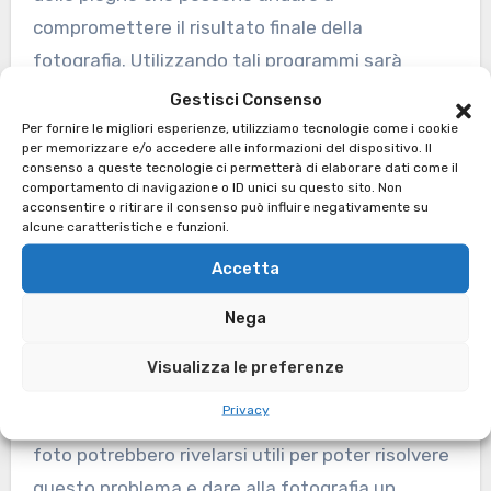
compromettere il risultato finale della
fotografia. Utilizzando tali programmi sarà
quindi possibile effettuare il ritaglio ma anche
Gestisci Consenso
raddrizzare la foto quando l’inquadratura si
Per fornire le migliori esperienze, utilizziamo tecnologie come i cookie
per memorizzare e/o accedere alle informazioni del dispositivo. Il
presenta piuttosto storta.
consenso a queste tecnologie ci permetterà di elaborare dati come il
comportamento di navigazione o ID unici su questo sito. Non
acconsentire o ritirare il consenso può influire negativamente su
Inoltre sarà anche possibile sistemare la luce,
alcune caratteristiche e funzioni.
elemento fondamentale in una fotografia. Può
Accetta
infatti capitare di trovarsi a dover scattare delle
Nega
foto
in condizioni di poca o scarsa luce o al
contrario in un luogo con troppa luce. In qualsiasi
Visualizza le preferenze
caso la fotografia potrebbe venire o troppo
Privacy
scura o troppo chiara e i programmi di ritocco
foto potrebbero rivelarsi utili per poter risolvere
questo problema e dare alla fotografia un