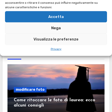
acconsentire o ritirare il consenso può influire negativamente su
Modificare e stampare foto con 12 print
alcune caratteristiche e funzioni.
Accetta
Come usare instagram: Tutorial
Nega
Visualizza le preferenze
Privacy
Ti Sei Perso
modificare foto
Come ritoccare le foto di laurea: ecco
alcuni consigli