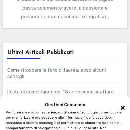
basta solamente avere la passione e
possedere una macchina fotografica…
Ultimi Articoli Pubblicati
Come ritoccare le foto di laurea: ecco alcuni
consigli
Festa di compleanno dei 18 anni: come scattare
foto perfette?
Gestisci Consenso
Per fornire le migliori esperienze, utilizziamo tecnologie come i cookie
PicMonkey, guida all’uso: come modificare le tue
per memorizzare e/o accedere alle informazioni del dispositivo. Il
foto online
consenso a queste tecnologie ci permetterà di elaborare dati come il
comportamento di navigazione o ID unici su questo sito. Non